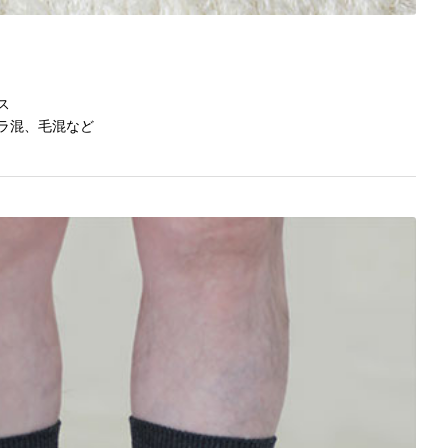
ス
ラ混、毛混など