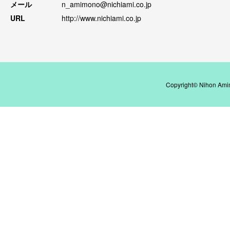
メール
n_amimono@nichiami.co.jp
URL
http://www.nichiami.co.jp
Copyright© Nihon Amim