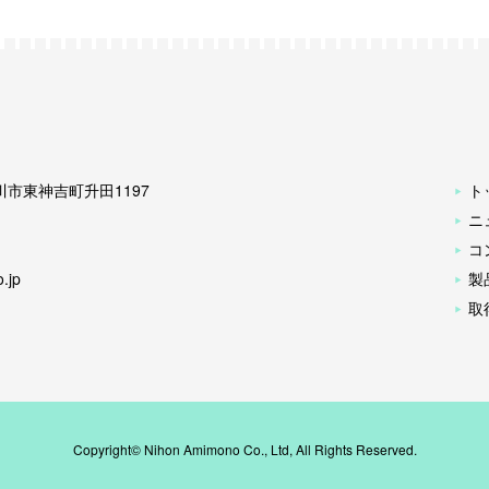
古川市東神吉町升田1197
ト
ニ
コ
.jp
製
取
Copyright© Nihon Amimono Co., Ltd, All Rights Reserved.